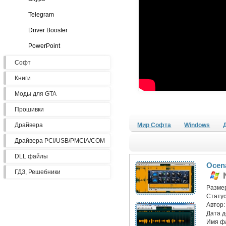
Telegram
Driver Booster
PowerPoint
Софт
Книги
Моды для GTA
Прошивки
Драйвера
Мир Софта
Windows
Драйвера PCI/USB/PMCIA/COM
DLL файлы
Ocena
ГДЗ, Решебники
Разме
Статус
Автор
Дата 
Имя ф