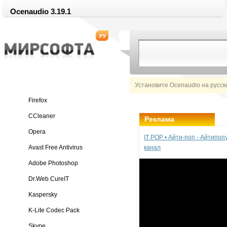
Ocenaudio 3.19.1
Установите Ocenaudio на русск
Firefox
CCleaner
Реклама
Opera
IT POP • Айти-поп - Айтипо
Avast Free Antivirus
канал
Adobe Photoshop
Dr.Web CureIT
Kaspersky
K-Lite Codec Pack
Skype