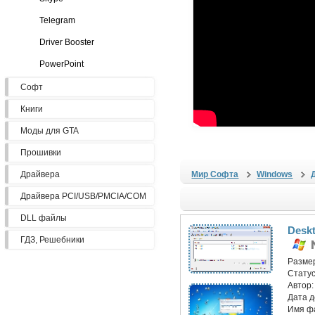
Telegram
Driver Booster
PowerPoint
Софт
Книги
Моды для GTA
Прошивки
Драйвера
Мир Софта
Windows
Драйвера PCI/USB/PMCIA/COM
DLL файлы
Desk
ГДЗ, Решебники
Разме
Статус
Автор
Дата 
Имя ф