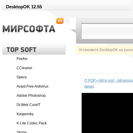
DesktopOK 12.55
Установите DesktopOK на русс
Firefox
CCleaner
Реклама
Opera
IT POP • Айти-поп - Айтипо
Avast Free Antivirus
канал
Adobe Photoshop
Dr.Web CureIT
Kaspersky
K-Lite Codec Pack
Skype