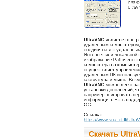
Имя ф
Ultra
UltraVNC
является прогр
удаленным компьютером,
соединяться с удаленны
Интернет или локальной 
изображение Рабочего ст
компьютера на компьютер
осуществляет управление
удаленным ПК использует
клавиатура и мышь. Воз
UltraVNC
можно легко ра
установки дополнений, чт
например, шифровать пе
информацию. Есть поддер
ОС.
Ссылка:
https://www.sna..ctdl/Ult
Скачать Ultra