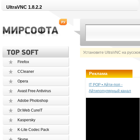
UltraVNC 1.8.2.2
Установите UltraVNC на русско
Firefox
CCleaner
Реклама
Opera
IT POP • Айти-поп -
Avast Free Antivirus
Айтипопулярный канал
Adobe Photoshop
Dr.Web CureIT
Kaspersky
K-Lite Codec Pack
Skype