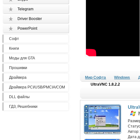
Telegram
Driver Booster
PowerPoint
Софт
Книги
Моды для GTA
Прошивки
Драйвера
Мир Софта
Windows
UltraVNC 1.8.2.2
Драйвера PCI/USB/PMCIA/COM
DLL файлы
ГДЗ, Решебники
Ultra
Разме
Статус
Автор
Дата 