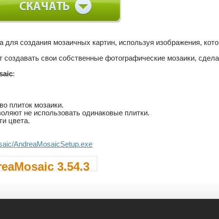
 для создания мозаичных картин, используя изображения, кот
т создавать свои собственные фотографические мозаики, сдел
saic
:
о плиток мозаики.
золяют не использовать одинаковые плитки.
ти цвета.
..saic/AndreaMosaicSetup.exe
eaMosaic 3.54.3