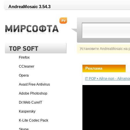
AndreaMosaic 3.54.3
Установите AndreaMosaic на 
Firefox
CCleaner
Реклама
Opera
IT POP • Айти-поп - Айтип
Avast Free Antivirus
Adobe Photoshop
Dr.Web CureIT
Kaspersky
K-Lite Codec Pack
Skype