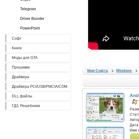
Telegram
Driver Booster
PowerPoint
Софт
Книги
Моды для GTA
Прошивки
Мир Софта
Windows
Драйвера
Драйвера PCI/USB/PMCIA/COM
And
DLL файлы
ГДЗ, Решебники
Разм
Стат
Авто
Дата
Имя 