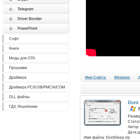
Telegram
Driver Booster
PowerPoint
Софт
Книги
Моды для GTA
Прошивки
Драйвера
Мир Софта
Windows
Драйвера PCI/USB/PMCIA/COM
DLL файлы
Dont 
ГДЗ, Решебники
Разме
Статус
Автор
Дата 
Имя файла:
DontSleep.zip