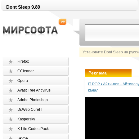
Dont Sleep 9.89
Установите Dont Sleep на русс
Firefox
CCleaner
Реклама
Opera
IT POP • Айти-поп - Айтипо
Avast Free Antivirus
канал
Adobe Photoshop
Dr.Web CureIT
Kaspersky
K-Lite Codec Pack
Skype