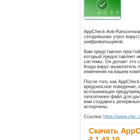
AppCheck Anti-Ransomwa
сегодняшних угроз вирусо
шифровальщиков.
Вам представлен простой
который предоставляет 
системы. Он делает это
Когда вирус-вымогатель 
изменения на вашем комп
После того, как AppChec
вредоносное поведение, 
всплывающее предупрежд
ransomware файл для дал
вам создавать резервные
испорчены.
Ссылка:
https://www.che.
Скачать AppC
3.1.43.10