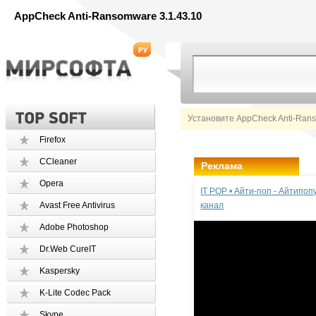
AppCheck Anti-Ransomware 3.1.43.10
Установите AppCheck Anti-Ran
Firefox
CCleaner
Реклама
Opera
IT POP • Айти-поп - Айтипо
Avast Free Antivirus
канал
Adobe Photoshop
Dr.Web CureIT
Kaspersky
K-Lite Codec Pack
Skype