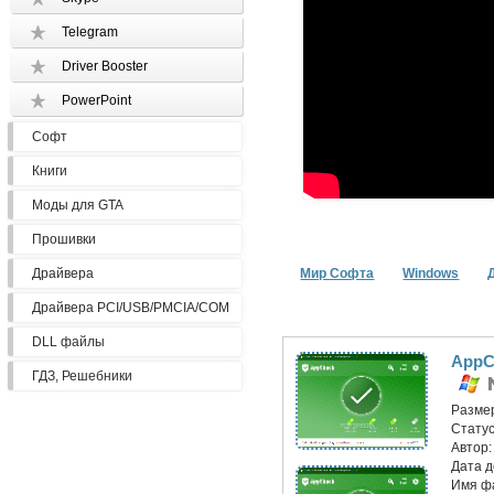
Telegram
Driver Booster
PowerPoint
Софт
Книги
Моды для GTA
Прошивки
Драйвера
Мир Софта
Windows
Драйвера PCI/USB/PMCIA/COM
DLL файлы
AppC
ГДЗ, Решебники
Разме
Статус
Автор
Дата 
Имя ф