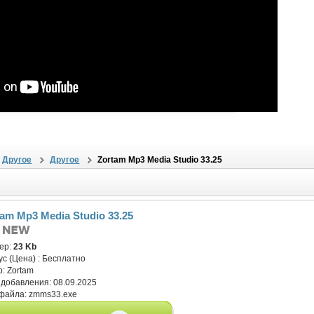
Другое
Другое
Zortam Mp3 Media Studio 33.25
tam Mp3 Media Studio 33.25
ер:
23 Kb
ус (Цена) :
Бесплатно
р:
Zortam
 добавления:
08.09.2025
файла:
zmms33.exe