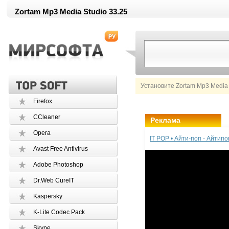
Zortam Mp3 Media Studio 33.25
Установите Zortam Mp3 Media 
Firefox
CCleaner
Реклама
Opera
IT POP • Айти-поп - Айтип
Avast Free Antivirus
Adobe Photoshop
Dr.Web CureIT
Kaspersky
K-Lite Codec Pack
Skype