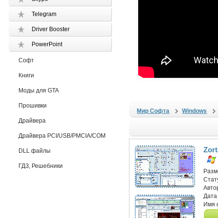
Telegram
Driver Booster
PowerPoint
Софт
Книги
Моды для GTA
Прошивки
Мир Софта
Windows
Драйвера
Драйвера PCI/USB/PMCIA/COM
Zor
DLL файлы
ГДЗ, Решебники
Разм
Стат
Авто
Дата
Имя 