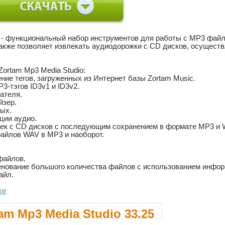
o - функциональный набор инструментов для работы с MP3 фай
 также позволяет извлекать аудиодорожки с CD дисков, осущест
ortam Mp3 Media Studio:
ние тегов, загруженных из Интернет базы Zortam Music.
3-тэгов ID3v1 и ID3v2.
ателя.
йзер.
ных.
ции аудио.
ек с CD дисков с последующим сохранением в формате MP3 и 
айлов WAV в MP3 и наоборот.
файлов.
ование большого количества файлов с использованием информ
айл.
xe
am Mp3 Media Studio 33.25