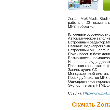
Zortam Mp3 Media Studi
работы с ID3-тегами, а
MP3 и обратно.
Ключевые особенности Z
Автоматическое заполне
Встроенный редактор MP
Наличие медиапроигрыв
Встроенный MP3-органа
Поиск песен в базе дан
Возможность нормализа
Извлечение аудиодорож
Пакетная конвертация ф
Запись аудио CD.
Менеджер плэй-листов.
Поиск дубликатов MP3 
Одновременное переимен
Экспорт тэгов в HTML ф
Ссылка:
http://www.zort..
Скачать Zort