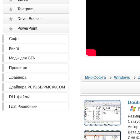
Telegram
Driver Booster
PowerPoint
Софт
Книги
Моды для GTA
Прошивки
Драйвера
Мир Софта
Windows
Драйвера PCI/USB/PMCIA/COM
DLL файлы
Doub
ГДЗ, Решебники
Разме
Статус
Автор
Дата 
Имя ф