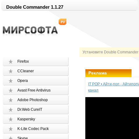
Double Commander 1.1.27
Установите Double Commander 
Firefox
CCleaner
Реклама
Opera
IT POP • Айти-поп - Айтипо
Avast Free Antivirus
канал
Adobe Photoshop
Dr.Web CureIT
Kaspersky
K-Lite Codec Pack
Skype