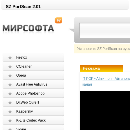
SZ PortScan 2.01
Установите SZ PortScan на рус
Firefox
CCleaner
Реклама
Opera
IT POP • Айти-поп - Айтипо
Avast Free Antivirus
канал
Adobe Photoshop
Dr.Web CureIT
Kaspersky
K-Lite Codec Pack
Skype