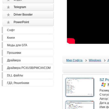
Telegram
Driver Booster
PowerPoint
Софт
Книги
Моды для GTA
Прошивки
Драйвера
Мир Софта
Windows
Драйвера PCI/USB/PMCIA/COM
DLL файлы
SZ Po
ГДЗ, Решебники
Разме
Статус
Автор
Дата 
Имя ф