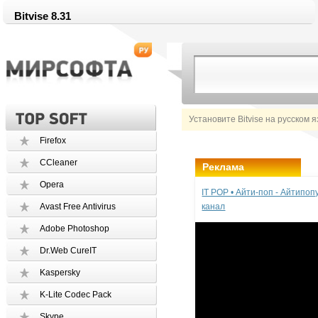
Bitvise 8.31
Установите Bitvise на русском 
Firefox
CCleaner
Реклама
Opera
IT POP • Айти-поп - Айтипо
Avast Free Antivirus
канал
Adobe Photoshop
Dr.Web CureIT
Kaspersky
K-Lite Codec Pack
Skype