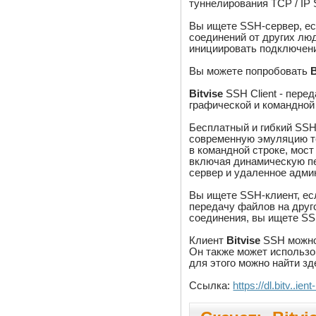
туннелирования TCP / IP
Вы ищете SSH-сервер, ес
соединений от других лю
инициировать подключени
Вы можете попробовать
B
Bitvise
SSH Client - пере
графической и командной
Бесплатный и гибкий SS
современную эмуляцию т
в командной строке, мос
включая динамическую пе
сервер и удаленное адми
Вы ищете SSH-клиент, ес
передачу файлов на друг
соединения, вы ищете SS
Клиент
Bitvise
SSH можно 
Он также может использо
для этого можно найти зд
Ссылка:
https://dl.bitv..ien