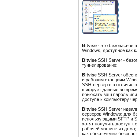
Bitvise
- это безопасное 
Windows, доступное как к
Bitvise
SSH Server - безо
туннелирование:
Bitvise
SSH Server обесп
и рабочим станциям Wind
SSH-сервера: в отличие о
шифрует данные во время
понюхать ваш пароль или
доступе к компьютеру че
Bitvise
SSH Server идеал
серверов Windows; для б
использующими SFTP и S
хотят получить доступ к
рабочей машине из дома;
как обеспечение безопас