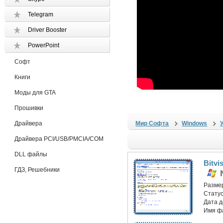
Telegram
Driver Booster
PowerPoint
Софт
Книги
Моды для GTA
Прошивки
Драйвера
Мир Софта
Windows
Драйвера PCI/USB/PMCIA/COM
DLL файлы
Bitvi
ГДЗ, Решебники
Разме
Статус
Дата 
Имя ф