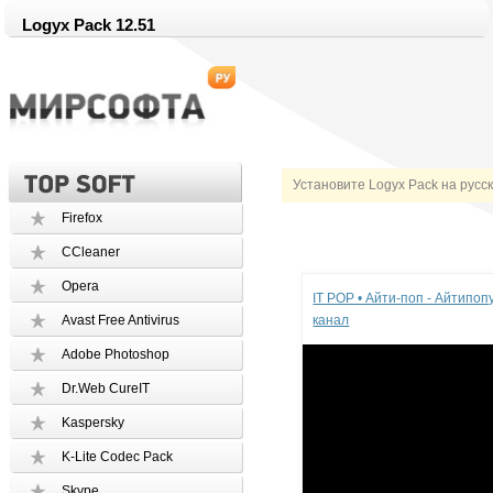
Logyx Pack 12.51
Установите Logyx Pack на русс
Firefox
CCleaner
Реклама
Opera
IT POP • Айти-поп - Айтипо
Avast Free Antivirus
канал
Adobe Photoshop
Dr.Web CureIT
Kaspersky
K-Lite Codec Pack
Skype