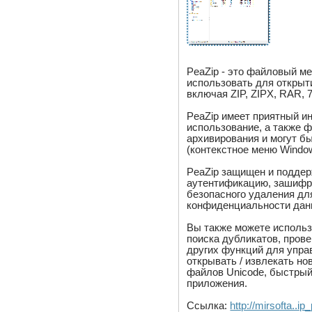
PeaZip - это файловый м
использовать для открыти
включая ZIP, ZIPX, RAR, 
PeaZip имеет приятный и
использование, а также ф
архивирования и могут б
(контекстное меню Windo
PeaZip защищен и подде
аутентификацию, зашифр
безопасного удаления дл
конфиденциальности дан
Вы также можете использ
поиска дубликатов, пров
других функций для упр
открывать / извлекать н
файлов Unicode, быстрый
приложения.
Ссылка:
http://mirsofta..i