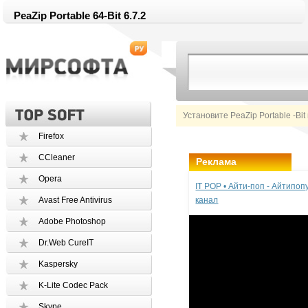
PeaZip Portable 64-Bit 6.7.2
Установите PeaZip Portable -Bit
Firefox
CCleaner
Реклама
Opera
IT POP • Айти-поп - Айтипо
Avast Free Antivirus
канал
Adobe Photoshop
Dr.Web CureIT
Kaspersky
K-Lite Codec Pack
Skype