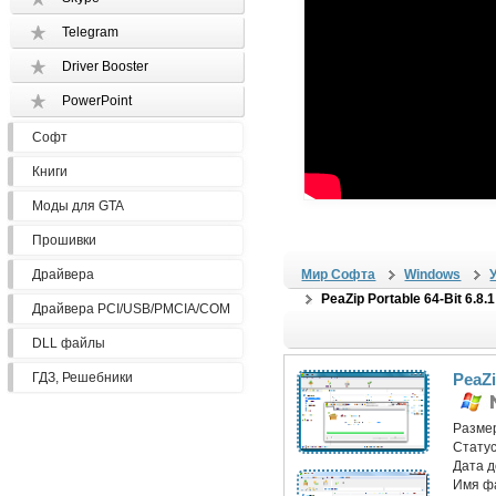
Telegram
Driver Booster
PowerPoint
Софт
Книги
Моды для GTA
Прошивки
Драйвера
Мир Софта
Windows
PeaZip Portable 64-Bit 6.8.1
Драйвера PCI/USB/PMCIA/COM
DLL файлы
ГДЗ, Решебники
PeaZi
Разме
Статус
Дата 
Имя ф