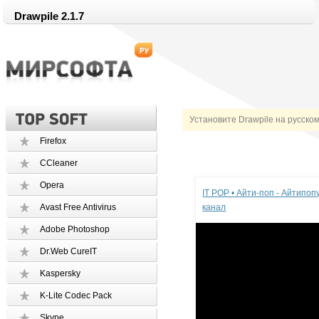
Drawpile 2.1.7
Установите Drawpile на русско
Firefox
CCleaner
Реклама
Opera
IT POP • Айти-поп - Айтипо
Avast Free Antivirus
канал
Adobe Photoshop
Dr.Web CureIT
Kaspersky
K-Lite Codec Pack
Skype