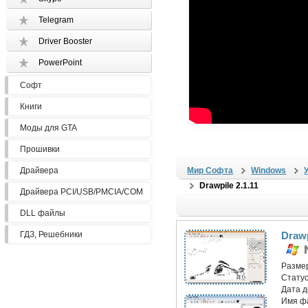
Telegram
Driver Booster
PowerPoint
Софт
Книги
Моды для GTA
Прошивки
Драйвера
Мир Софта
Windows
Drawpile 2.1.11
Драйвера PCI/USB/PMCIA/COM
DLL файлы
ГДЗ, Решебники
Drawp
Разме
Статус
Дата 
Имя ф