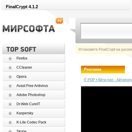
FinalCrypt 4.1.2
Установите FinalCrypt на русск
Firefox
CCleaner
Реклама
Opera
IT POP • Айти-поп - Айтипо
Avast Free Antivirus
Adobe Photoshop
Dr.Web CureIT
Kaspersky
K-Lite Codec Pack
Skype