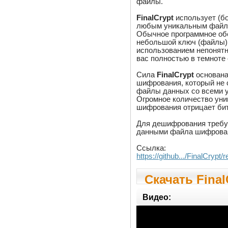
файлы.
FinalCrypt
использует (б
любым уникальным файло
Обычное программное об
небольшой ключ (файлы)
использованием непонятн
вас полностью в темноте 
Сила
FinalCrypt
основана
шифрования, который не 
файлы данных со всеми 
Огромное количество ун
шифрования отрицает би
Для дешифрования требуе
данными файла шифрова
Ссылка:
https://github.../FinalCryp
Скачать Final
Видео: