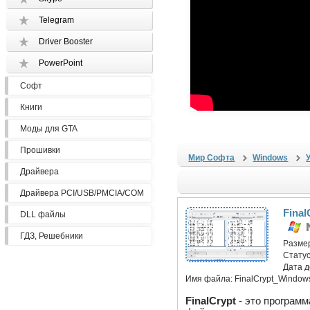
Telegram
Driver Booster
PowerPoint
Софт
Книги
Моды для GTA
Прошивки
Мир Софта
Windows
Драйвера
Драйвера PCI/USB/PMCIA/COM
Final
DLL файлы
ГДЗ, Решебники
Разме
Статус
Дата 
Имя файла:
FinalCrypt_Windows
FinalCrypt
- это програм