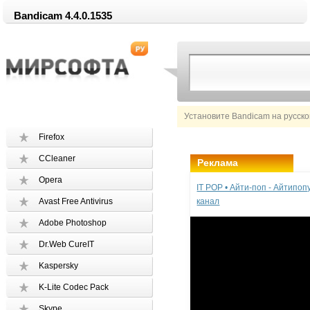
Bandicam 4.4.0.1535
Установите Bandicam на русск
Firefox
CCleaner
Реклама
Opera
IT POP • Айти-поп - Айтипо
Avast Free Antivirus
канал
Adobe Photoshop
Dr.Web CureIT
Kaspersky
K-Lite Codec Pack
Skype