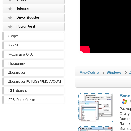
Telegram
Driver Booster
PowerPoint
Софт
Книги
Моды для GTA
Прошивки
Драйвера
Мир Софта
Windows
Драйвера PCI/USB/PMCIA/COM
DLL файлы
Bandi
ГДЗ, Решебники
Разме
Статус
Автор
Дата 
Имя ф