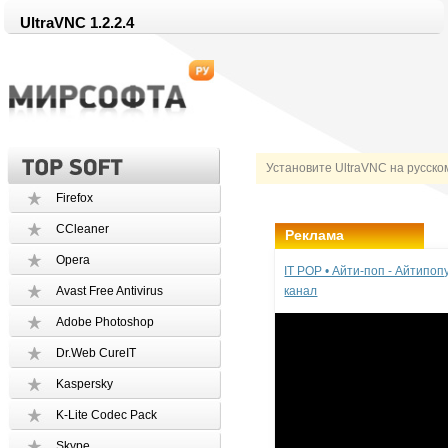
UltraVNC 1.2.2.4
Установите UltraVNC на русско
Firefox
CCleaner
Реклама
Opera
IT POP • Айти-поп - Айтипо
Avast Free Antivirus
канал
Adobe Photoshop
Dr.Web CureIT
Kaspersky
K-Lite Codec Pack
Skype