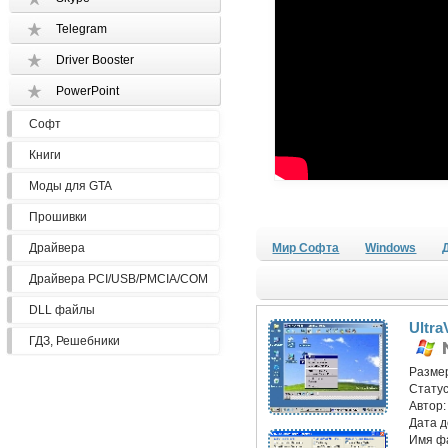
Telegram
Driver Booster
PowerPoint
Софт
Книги
Моды для GTA
Прошивки
Драйвера
Мир Софта
Windows
Драйвера PCI/USB/PMCIA/COM
DLL файлы
Ultra
ГДЗ, Решебники
Разме
Статус
Автор
Дата 
Имя ф