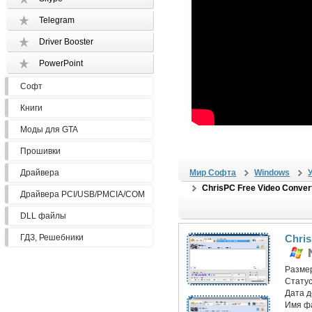
Telegram
Driver Booster
PowerPoint
Софт
Книги
Моды для GTA
Прошивки
Драйвера
Мир Софта
Windows
ChrisPC Free Video Conver
Драйвера PCI/USB/PMCIA/COM
DLL файлы
ГДЗ, Решебники
Chris
Разме
Статус
Дата 
Имя ф