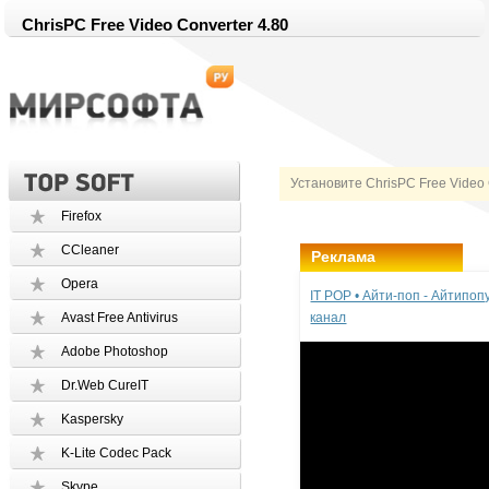
ChrisPC Free Video Converter 4.80
Установите ChrisPC Free Video 
Firefox
CCleaner
Реклама
Opera
IT POP • Айти-поп - Айтипо
Avast Free Antivirus
канал
Adobe Photoshop
Dr.Web CureIT
Kaspersky
K-Lite Codec Pack
Skype