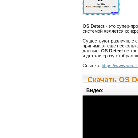
OS Detect
- это супер-пр
системой является конкр
Существуют различные сп
принимают еще несколько 
данные.
OS Detect
не тре
и детали сразу отобража
Ссылка:
https://www.win..
Скачать OS De
Видео: