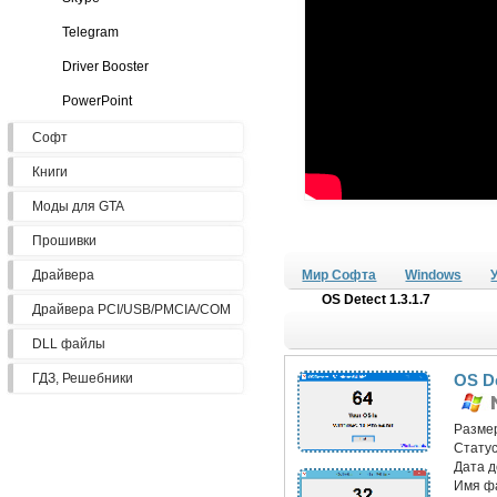
Telegram
Driver Booster
PowerPoint
Софт
Книги
Моды для GTA
Прошивки
Драйвера
Мир Софта
Windows
OS Detect 1.3.1.7
Драйвера PCI/USB/PMCIA/COM
DLL файлы
ГДЗ, Решебники
OS De
Разме
Статус
Дата 
Имя ф