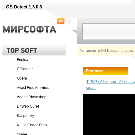
OS Detect 1.3.0.6
Установите OS Detect на русск
Firefox
CCleaner
Реклама
Opera
IT POP • Айти-поп - Айтипо
Avast Free Antivirus
канал
Adobe Photoshop
Dr.Web CureIT
Kaspersky
K-Lite Codec Pack
Skype