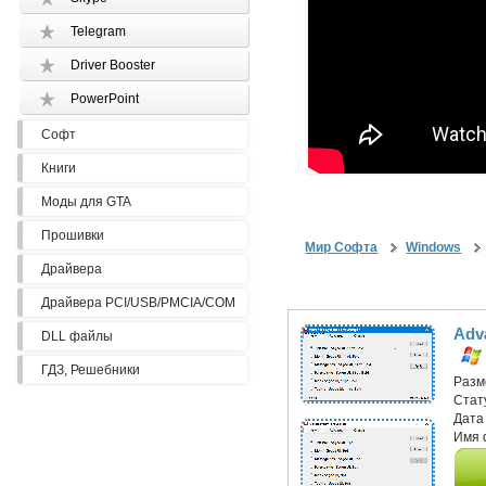
Telegram
Driver Booster
PowerPoint
Софт
Книги
Моды для GTA
Прошивки
Мир Софта
Windows
Драйвера
Драйвера PCI/USB/PMCIA/COM
Adv
DLL файлы
ГДЗ, Решебники
Разм
Стат
Дата
Имя 