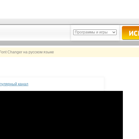
Font Changer на русском языке
опулярный канал