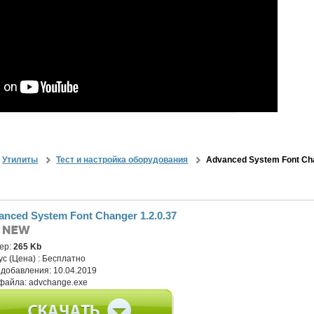
Утилиты
Тест и настройка оборудования
Advanced System Font Cha
anced System Font Changer 1.2.0.37
ер:
265 Kb
ус (Цена) :
Бесплатно
 добавления:
10.04.2019
файла:
advchange.exe