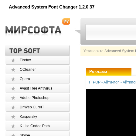
Advanced System Font Changer 1.2.0.37
Установите Advanced System 
Firefox
CCleaner
Реклама
Opera
IT POP • Айти-поп - Айтип
Avast Free Antivirus
Adobe Photoshop
Dr.Web CureIT
Kaspersky
K-Lite Codec Pack
Skype