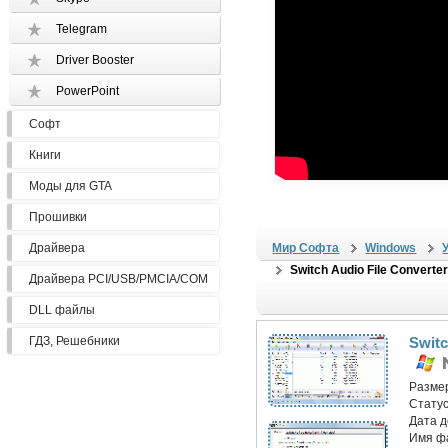
Telegram
Driver Booster
PowerPoint
Софт
Книги
Моды для GTA
Прошивки
Драйвера
Мир Софта
Windows
Switch Audio File Converter
Драйвера PCI/USB/PMCIA/COM
DLL файлы
ГДЗ, Решебники
Switc
Разме
Статус
Дата 
Имя ф