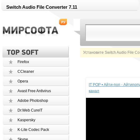
Switch Audio File Converter 7.11
Установите Switch Audio File Co
Firefox
CCleaner
Реклама
Opera
IT POP • Айти-поп - Айтипо
Avast Free Antivirus
канал
Adobe Photoshop
Dr.Web CureIT
Kaspersky
K-Lite Codec Pack
Skype