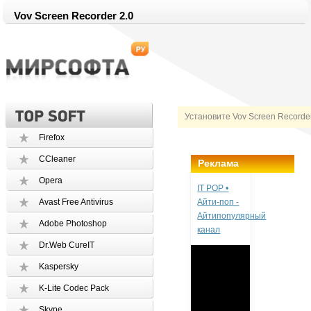
Vov Screen Recorder 2.0
Установите Vov Screen Recorde
Firefox
CCleaner
Реклама
Opera
IT POP •
Avast Free Antivirus
Айти-поп -
Айтипопулярный
Adobe Photoshop
канал
Dr.Web CureIT
Kaspersky
K-Lite Codec Pack
Skype