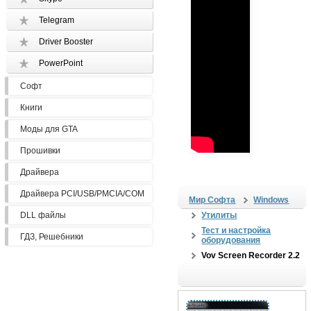
Telegram
Driver Booster
PowerPoint
Софт
Книги
Моды для GTA
Прошивки
Драйвера
Драйвера PCI/USB/PMCIA/COM
Мир Софта
Windows
DLL файлы
Утилиты
Тест и настройка
ГДЗ, Решебники
оборудования
Vov Screen Recorder 2.2