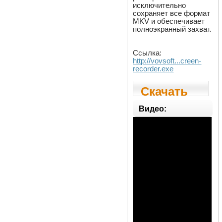
исключительно
сохраняет все формат
MKV и обеспечивает
полноэкранный захват.
Ссылка:
http://vovsoft...creen-
recorder.exe
Скачать
Vov
Видео:
Screen
Recorder
2.0