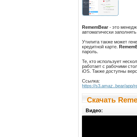
RememBear
- это менедж
автоматически заполнят
Утилита также может ген
кредитной карте.
RememB
пароль.
Те, кто использует неско
работает с рабочими стол
iOS. Также доступны верси
Ссылка:
https://s3.amaz..bear/ap
Скачать Reme
Видео: