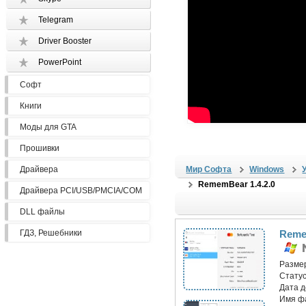
Telegram
Driver Booster
PowerPoint
Софт
Книги
Моды для GTA
Прошивки
Драйвера
Мир Софта
Windows
RememBear 1.4.2.0
Драйвера PCI/USB/PMCIA/COM
DLL файлы
ГДЗ, Решебники
Reme
Разме
Статус
Дата 
Имя ф