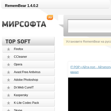
RememBear 1.4.0.2
Установите RememBear на рус
Firefox
CCleaner
Реклама
Opera
IT POP • Айти-поп - Айтипо
Avast Free Antivirus
канал
Adobe Photoshop
Dr.Web CureIT
Kaspersky
K-Lite Codec Pack
Skype