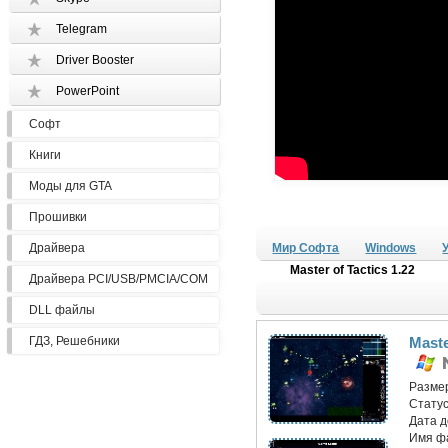
Telegram
Driver Booster
PowerPoint
Софт
Книги
Моды для GTA
Прошивки
Драйвера
Мир Софта
Windows
Master of Tactics 1.22
Драйвера PCI/USB/PMCIA/COM
DLL файлы
ГДЗ, Решебники
Maste
Разме
Статус
Дата 
Имя ф