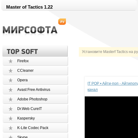
Master of Tactics 1.22
Установите Masterf Tactics на р
Firefox
CCleaner
Реклама
Opera
IT POP • Айти-поп - Айтипо
Avast Free Antivirus
канал
Adobe Photoshop
Dr.Web CureIT
Kaspersky
K-Lite Codec Pack
Skype