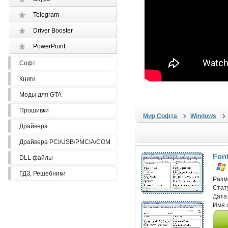
Telegram
Driver Booster
PowerPoint
Софт
Книги
Моды для GTA
Прошивки
Мир Софта
Windows
Драйвера
Драйвера PCI/USB/PMCIA/COM
Fon
DLL файлы
ГДЗ, Решебники
Разм
Стат
Дата
Имя 