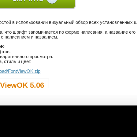
остой в использовании визуальный обзор всех установленных 
а, что шрифт запоминается по форме написания, а название его
с написанием и названием.
OK
:
фтов.
варительного просмотра.
 стиль и цвет.
.load/FontViewOK.zip
tViewOK 5.06