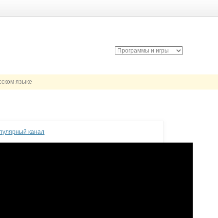
сском языке
опулярный канал