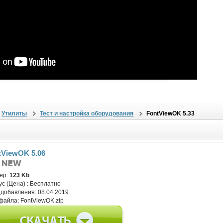
Утилиты
Тест и настройка оборудования
FontViewOK 5.33
tViewOK 5.06
ер:
123 Kb
ус (Цена) :
Бесплатно
 добавления:
08.04.2019
файла:
FontViewOK.zip