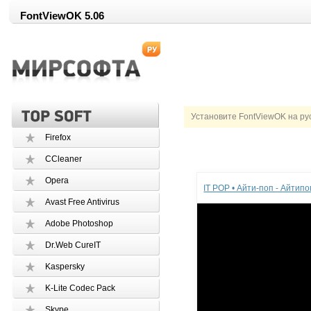
FontViewOK 5.06
Установите FontViewOK на ру
Firefox
CCleaner
Реклама
Opera
IT POP • Айти-поп - Айтип
Avast Free Antivirus
Adobe Photoshop
Dr.Web CureIT
Kaspersky
K-Lite Codec Pack
Skype