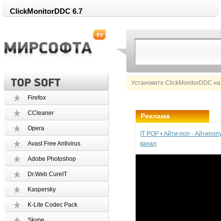
ClickMonitorDDC 6.7
Установите ClickMonitorDDC на
Firefox
CCleaner
Реклама
Opera
IT POP • Айти-поп - Айтипо
Avast Free Antivirus
канал
Adobe Photoshop
Dr.Web CureIT
Kaspersky
K-Lite Codec Pack
Skype