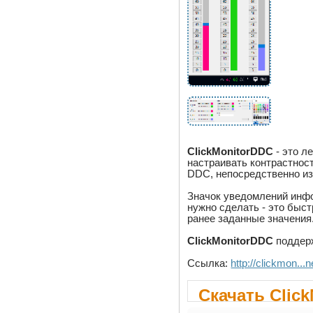
ClickMonitorDDC
- это л
настраивать контрастност
DDC, непосредственно из
Значок уведомлений инфо
нужно сделать - это быст
ранее заданные значения
ClickMonitorDDC
поддерж
Ссылка:
http://clickmon..
Скачать Click