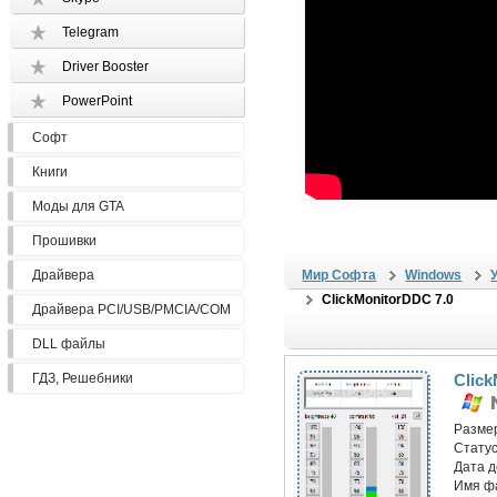
Telegram
Driver Booster
PowerPoint
Софт
Книги
Моды для GTA
Прошивки
Драйвера
Мир Софта
Windows
ClickMonitorDDC 7.0
Драйвера PCI/USB/PMCIA/COM
DLL файлы
ГДЗ, Решебники
Clic
Разме
Статус
Дата 
Имя ф