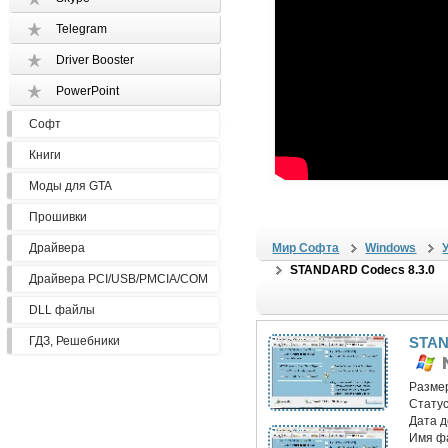
Telegram
Driver Booster
PowerPoint
Софт
Книги
Моды для GTA
Прошивки
Драйвера
Мир Софта
Windows
STANDARD Codecs 8.3.0
Драйвера PCI/USB/PMCIA/COM
DLL файлы
ГДЗ, Решебники
STAN
Разме
Статус
Дата 
Имя ф