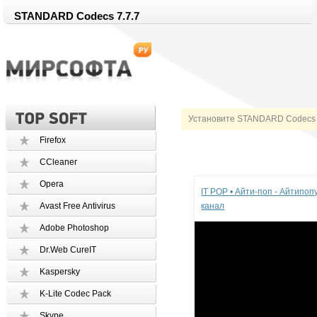
STANDARD Codecs 7.7.7
Установите STANDARD Codecs 
Firefox
CCleaner
Реклама
Opera
IT POP • Айти-поп - Айтипо
Avast Free Antivirus
канал
Adobe Photoshop
Dr.Web CureIT
Kaspersky
K-Lite Codec Pack
Skype