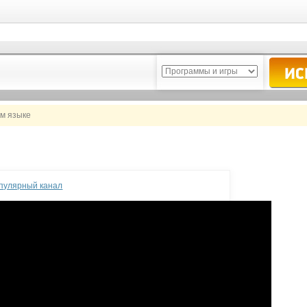
ом языке
опулярный канал