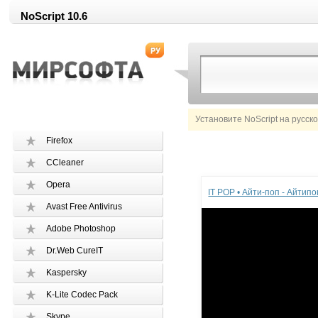
NoScript 10.6
Установите NoScript на русск
Firefox
CCleaner
Реклама
Opera
IT POP • Айти-поп - Айтип
Avast Free Antivirus
Adobe Photoshop
Dr.Web CureIT
Kaspersky
K-Lite Codec Pack
Skype