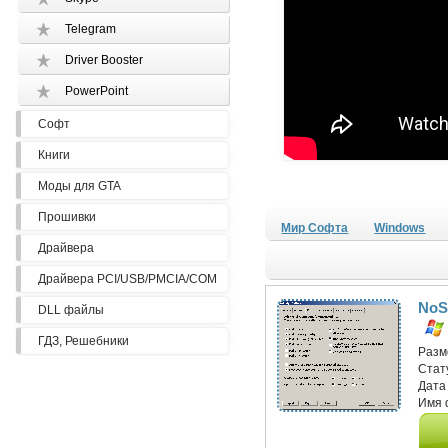
Telegram
Driver Booster
PowerPoint
Софт
Книги
Моды для GTA
Прошивки
Мир Софта
Windows
Драйвера
Драйвера PCI/USB/PMCIA/COM
NoSc
DLL файлы
ГДЗ, Решебники
Разм
Стат
Дата
Имя 