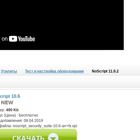
Утилиты
Тест и настройка оборудования
NoScript 11.0.2
ript 10.6
ер:
490 Kb
ус (Цена) :
Бесплатно
 добавления:
08.04.2019
файла:
noscript_security_suite-10.6-an+fx.xpi