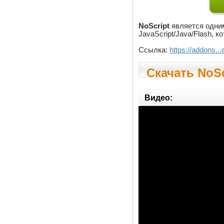
NoScript
является одним
JavaScript/Java/Flash, 
Ссылка:
https://addons..
Скачать NoSc
Видео: