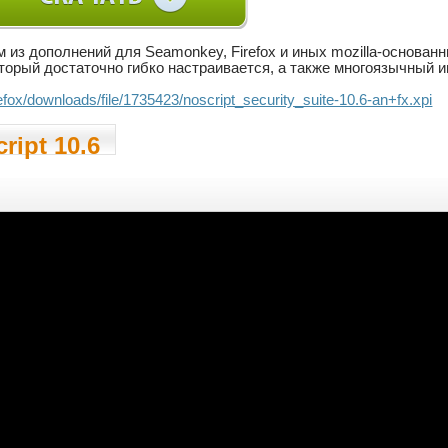
 из дополнений для Seamonkey, Firefox и иных mozilla-основан
который достаточно гибко настраивается, а также многоязычный 
.efox/downloads/file/1735423/noscript_security_suite-10.6-an+fx.xpi
ript 10.6