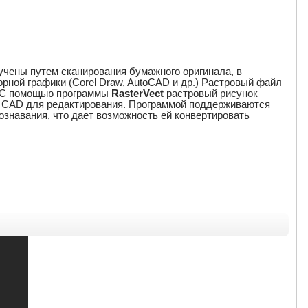
учены путем сканирования бумажного оригинала, в
рной графики (Corel Draw, AutoCAD и др.) Растровый файл
ь. С помощью программы
RasterVect
растровый рисунок
е CAD для редактирования. Программой поддерживаются
спознавания, что дает возможность ей конвертировать