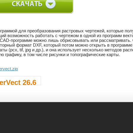
граммой для преобразования растровых чертежей, которые пол
ий возможность работать с чертежом в одной из программ векто
 в CAD-программе можно лишь обрисовывать или рассматриват
кторный формат DXF, который потом можно открыть в программ
ы (pcx, tif, jpg и др.), и она использует несколько методов ра
ю графику, в том числе рисунки и топографические карты.
ervect.zip
erVect 26.6