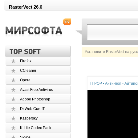
RasterVect 26.6
Установите RasterVect на рус
Firefox
CCleaner
Реклама
Opera
IT POP • Айти-поп - Айтип
Avast Free Antivirus
Adobe Photoshop
Dr.Web CureIT
Kaspersky
K-Lite Codec Pack
Skype