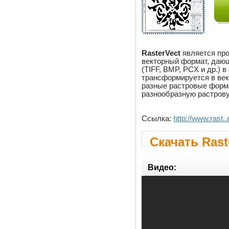
RasterVect
является про
векторный формат, дающ
(TIFF, BMP, PCX и др.)
трансформируется в ве
разные растровые формат
разнообразную растрову
Ссылка:
http://www.rast..
Скачать Rast
Видео: