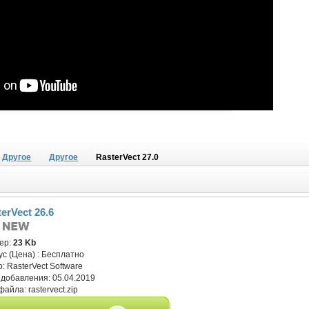
Другое
Другое
RasterVect 27.0
erVect 26.6
ер:
23 Kb
ус (Цена) :
Бесплатно
р:
RasterVect Software
 добавления:
05.04.2019
файла:
rastervect.zip