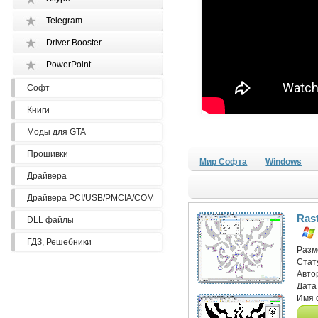
Telegram
Driver Booster
PowerPoint
Софт
Книги
Моды для GTA
Прошивки
Мир Софта
Windows
Драйвера
Драйвера PCI/USB/PMCIA/COM
Rast
DLL файлы
ГДЗ, Решебники
Разм
Стат
Авто
Дата
Имя 