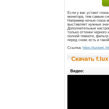
Если у вас устают глаза
монитора, тем самым сни
Например ночью глаза м
выставляет нужные знач
Дополнительные настрой
только оттенки черного
полной темноте, фильтр
перед сном; есть и тако
Ссылка:
https://justget..h
Скачать f.lux
Видео: