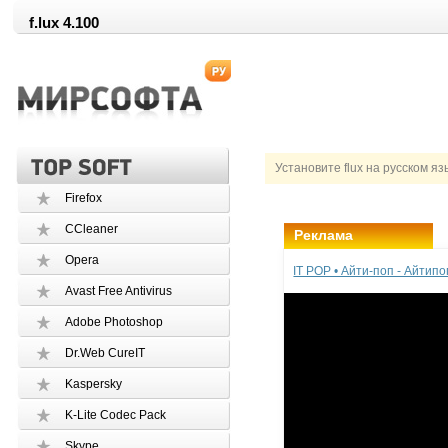
f.lux 4.100
Установите flux на русском яз
Firefox
CCleaner
Реклама
Opera
IT POP • Айти-поп - Айтип
Avast Free Antivirus
Adobe Photoshop
Dr.Web CureIT
Kaspersky
K-Lite Codec Pack
Skype