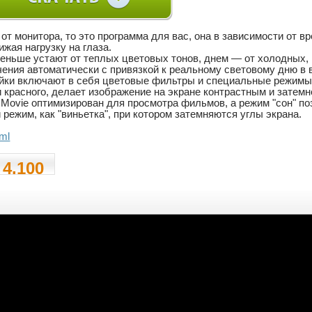
 от монитора, то это программа для вас, она в зависимости от 
жая нагрузку на глаза.
еньше устают от теплых цветовых тонов, днем — от холодных, к
ения автоматически с привязкой к реальному световому дню в
ки включают в себя цветовые фильтры и специальные режимы 
 и красного, делает изображение на экране контрастным и зате
 Movie оптимизирован для просмотра фильмов, а режим "сон" п
й режим, как "виньетка", при котором затемняются углы экрана.
tml
 4.100