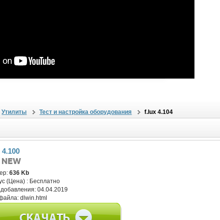
Утилиты
Тест и настройка оборудования
f.lux 4.104
x 4.100
ер:
636 Kb
ус (Цена) :
Бесплатно
 добавления:
04.04.2019
файла:
dlwin.html