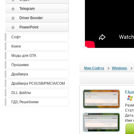
Telegram
Driver Booster
PowerPoint
Софт
Книги
Моды для GTA
Прошивки
Мир Софта
Windows
Драйвера
Драйвера PCI/USB/PMCIA/COM
f.lu
DLL файлы
ГДЗ, Решебники
Разм
Стат
Дата
Имя 