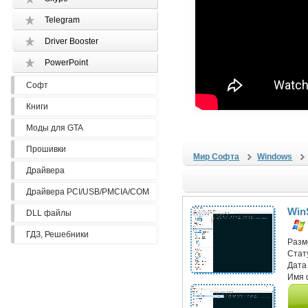
Telegram
Driver Booster
PowerPoint
Софт
Книги
Моды для GTA
Прошивки
Мир Софта
Windows
Драйвера
Драйвера PCI/USB/PMCIA/COM
Win
DLL файлы
ГДЗ, Решебники
Разм
Стат
Дата
Имя 