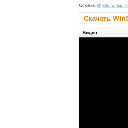
Ссылка:
http://dl.winss.
Скачать Win
Видео: