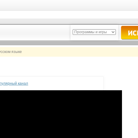
усском языке
опулярный канал