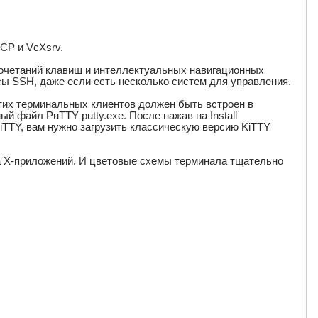
CP и VcXsrv.
сочетаний клавиш и интеллектуальных навигационных
ы SSH, даже если есть несколько систем для управления.
тих терминальных клиентов должен быть встроен в
ый файл PuTTY putty.exe. После нажав на Install
KiTTY, вам нужно загрузить классическую версию KiTTY
а X-приложений. И цветовые схемы терминала тщательно