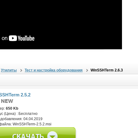
Утилиты
Тест и настройка оборудования
WinSSHTerm 2.6.3
SSHTerm 2.5.2
ер:
650 Kb
ус (Цена) :
Бесплатно
 добавления:
04.04.2019
файла:
WinSSHTerm-2.5.2.msi