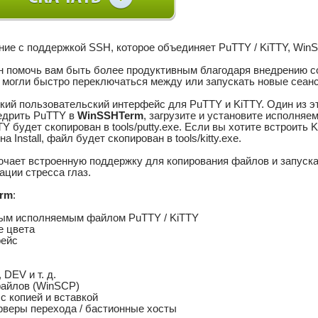
ние с поддержкой SSH, которое объединяет PuTTY / KiTTY, WinS
н помочь вам быть более продуктивным благодаря внедрению 
 могли быстро переключаться между или запускать новые сеанс
кий пользовательский интерфейс для PuTTY и KiTTY. Один из э
недрить PuTTY в
WinSSHTerm
, загрузите и установите исполняем
будет скопирован в tools/putty.exe. Если вы хотите встроить 
на Install, файл будет скопирован в tools/kitty.exe.
ючает встроенную поддержку для копирования файлов и запуск
ции стресса глаз.
rm
:
ьным исполняемым файлом PuTTY / KiTTY
е цвета
фейс
DEV и т. д.
файлов (WinSCP)
 с копией и вставкой
рверы перехода / бастионные хосты