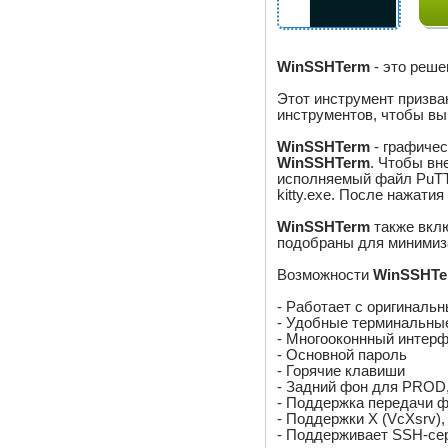
WinSSHTerm
- это реше
Этот инструмент призва
инструментов, чтобы вы
WinSSHTerm
- графичес
WinSSHTerm
. Чтобы в
исполняемый файл PuTTY 
kitty.exe. После нажатия 
WinSSHTerm
также вкл
подобраны для минимиза
Возможности
WinSSHTe
- Работает с оригинал
- Удобные терминальны
- Многооконнный интер
- Основной пароль
- Горячие клавиши
- Задний фон для PROD, 
- Поддержка передачи 
- Поддержки X (VcXsrv),
- Поддерживает SSH-се