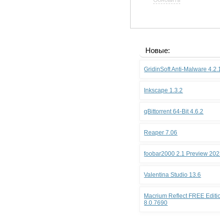
Обновить
Новые:
GridinSoft Anti-Malware 4.2
Inkscape 1.3.2
qBittorrent 64-Bit 4.6.2
Reaper 7.06
foobar2000 2.1 Preview 202
Valentina Studio 13.6
Macrium Reflect FREE Editio
8.0.7690