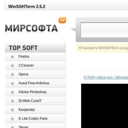
WinSSHTerm 2.5.2
Установите WinSSHTerm на р
Firefox
CCleaner
Реклама
Opera
IT POP • Айти-поп - Айтип
Avast Free Antivirus
Adobe Photoshop
Dr.Web CureIT
Kaspersky
K-Lite Codec Pack
Skype