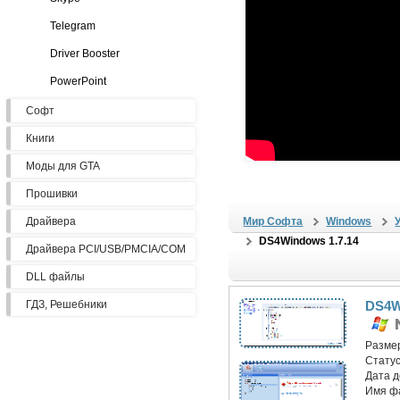
Telegram
Driver Booster
PowerPoint
Софт
Книги
Моды для GTA
Прошивки
Драйвера
Мир Софта
Windows
DS4Windows 1.7.14
Драйвера PCI/USB/PMCIA/COM
DLL файлы
ГДЗ, Решебники
DS4W
Разме
Статус
Дата 
Имя ф