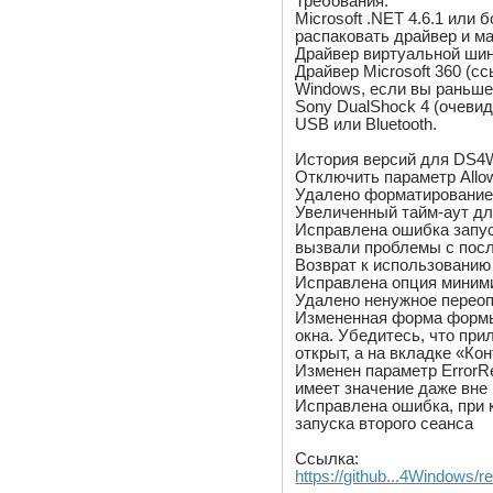
Требования:
Microsoft .NET 4.6.1 или
распаковать драйвер и м
Драйвер виртуальной шин
Драйвер Microsoft 360 (
Windows, если вы раньше
Sony DualShock 4 (очевид
USB или Bluetooth.
История версий для DS4
Отключить параметр All
Удалено форматирование
Увеличенный тайм-аут дл
Исправлена ​​ошибка запу
вызвали проблемы с пос
Возврат к использованию
Исправлена ​​опция миним
Удалено ненужное переоп
Измененная форма формы
окна. Убедитесь, что при
открыт, а на вкладке «К
Изменен параметр ErrorRe
имеет значение даже вне
Исправлена ​​ошибка, при
запуска второго сеанса
Ссылка:
https://github...4Windows