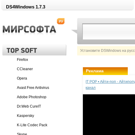
DS4Windows 1.7.3
Установите DSWindows на русс
Firefox
CCleaner
Реклама
Opera
IT POP • Айти-поп - Айтипо
Avast Free Antivirus
канал
Adobe Photoshop
Dr.Web CureIT
Kaspersky
K-Lite Codec Pack
Skype