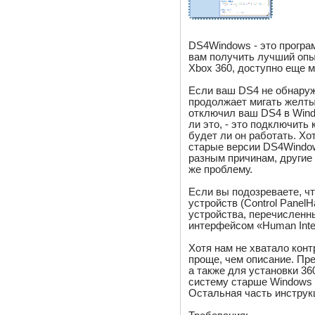
DS4Windows - это програ
вам получить лучший опы
Xbox 360, доступно еще м
Если ваш DS4 не обнаруж
продолжает мигать желтым
отключил ваш DS4 в Wind
ли это, - это подключить
будет ли он работать. Хо
старые версии DS4Windows
разным причинам, другие 
же проблему.
Если вы подозреваете, ч
устройств (Control Panel
устройства, перечисленн
интерфейсом «Human Inter
Хотя нам не хватало кон
проще, чем описание. Пр
а также для установки 3
систему старше Windows 7
Остальная часть инструк