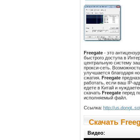
Freegate
- это антицензу
быстрого доступа в Интер
центральную систему за
прокси-сеть. Возможнос
улучшается благодаря н
сжатия.
Freegate
предназн
работать, если ваш IP-ад
едете в Китай и нуждает
скачать
Freegate
перед по
исполняемый файл.
Ссылка:
http://us.dongt..s
Скачать Freeg
Видео: