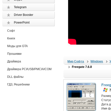
Telegram
Driver Booster
PowerPoint
Софт
Книги
Моды для GTA
Прошивки
Драйвера
Мир Софта
Windows
Freegate 7.6.8
Драйвера PCI/USB/PMCIA/COM
DLL файлы
ГДЗ, Решебники
Freeg
Разме
Статус
Дата 
Имя ф