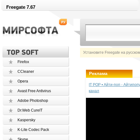
Freegate 7.67
Установите Freegate на русско
Firefox
CCleaner
Реклама
Opera
IT POP • Айти-поп - Айтипо
Avast Free Antivirus
канал
Adobe Photoshop
Dr.Web CureIT
Kaspersky
K-Lite Codec Pack
Skype