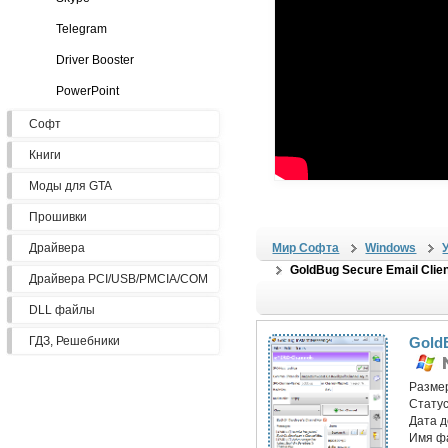
Telegram
Driver Booster
PowerPoint
Софт
Книги
Моды для GTA
Прошивки
Драйвера
Мир Софта
Windows
GoldBug Secure Email Clien
Драйвера PCI/USB/PMCIA/COM
DLL файлы
ГДЗ, Решебники
GoldB
Разме
Статус
Дата 
Имя ф