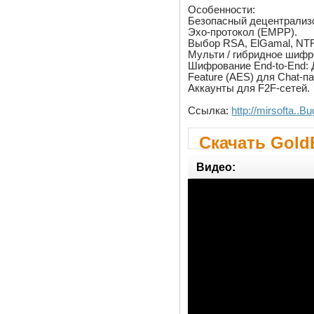
Особенности:
Безопасный децентрализов
Эхо-протокол (EMPP).
Выбор RSA, ElGamal, NT
Мульти / гибридное шифро
Шифрование End-to-End: 
Feature (AES) для Chat-п
Аккаунты для F2F-сетей.
Ссылка:
http://mirsofta.
Скачать GoldB
Instant Messe
Видео: