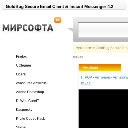
GoldBug Secure Email Client & Instant Messenger 4.2
Установите GoldBug Secure Emai
Firefox
языке
CCleaner
Реклама
Opera
IT POP • Айти-поп - Айтипо
Avast Free Antivirus
канал
Adobe Photoshop
Dr.Web CureIT
Kaspersky
K-Lite Codec Pack
Skype