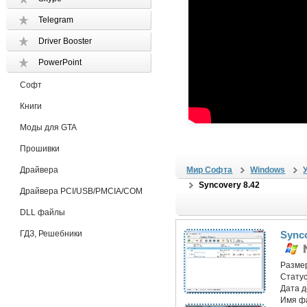
Telegram
Driver Booster
PowerPoint
Софт
Книги
Моды для GTA
Прошивки
Драйвера
Мир Софта
Windows
Syncovery 8.42
Драйвера PCI/USB/PMCIA/COM
DLL файлы
ГДЗ, Решебники
Synco
Разме
Статус
Дата 
Имя ф