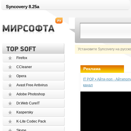
Syncovery 8.25a
Установите Syncovery на русск
Firefox
CCleaner
Реклама
Opera
IT POP • Айти-поп - Айтипо
Avast Free Antivirus
канал
Adobe Photoshop
Dr.Web CureIT
Kaspersky
K-Lite Codec Pack
Skype