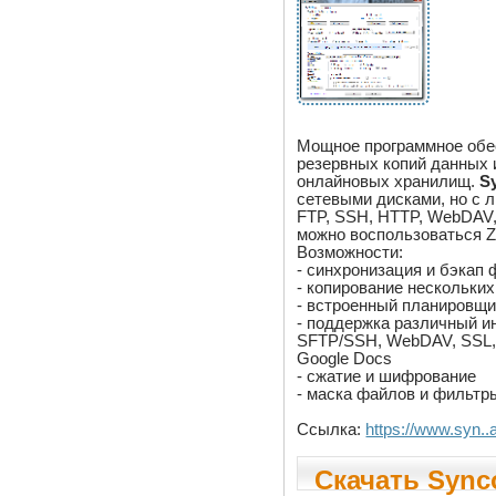
Мощное программное обе
резервных копий данных 
онлайновых хранилищ.
S
сетевыми дисками, но с
FTP, SSH, HTTP, WebDAV,
можно воспользоваться 
Возможности:
- синхронизация и бэкап
- копирование нескольки
- встроенный планировщи
- поддержка различный ин
SFTP/SSH, WebDAV, SSL, H
Google Docs
- сжатие и шифрование
- маска файлов и фильтр
Ссылка:
https://www.syn.
Скачать Synco