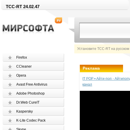
TCC-RT 24.02.47
Установите TCC-RT на русском
Firefox
CCleaner
Реклама
Opera
IT POP • Айти-поп - Айтипо
Avast Free Antivirus
канал
Adobe Photoshop
Dr.Web CureIT
Kaspersky
K-Lite Codec Pack
Skype