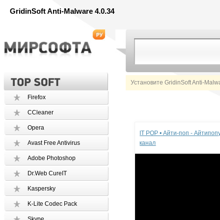
GridinSoft Anti-Malware 4.0.34
Установите GridinSoft Anti-Mal
Firefox
CCleaner
Реклама
Opera
IT POP • Айти-поп - Айтипо
Avast Free Antivirus
канал
Adobe Photoshop
Dr.Web CureIT
Kaspersky
K-Lite Codec Pack
Skype