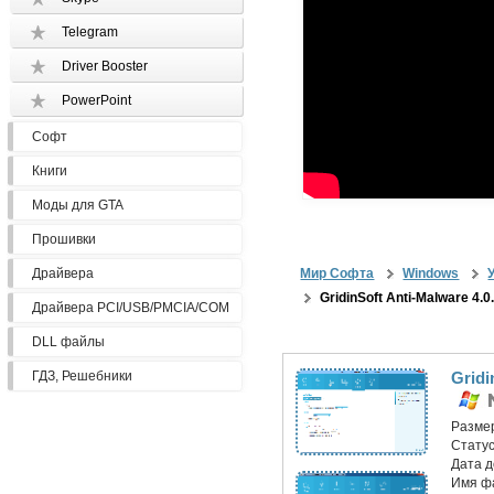
Telegram
Driver Booster
PowerPoint
Софт
Книги
Моды для GTA
Прошивки
Драйвера
Мир Софта
Windows
GridinSoft Anti-Malware 4.0
Драйвера PCI/USB/PMCIA/COM
DLL файлы
ГДЗ, Решебники
Gridi
Разме
Статус
Дата 
Имя ф