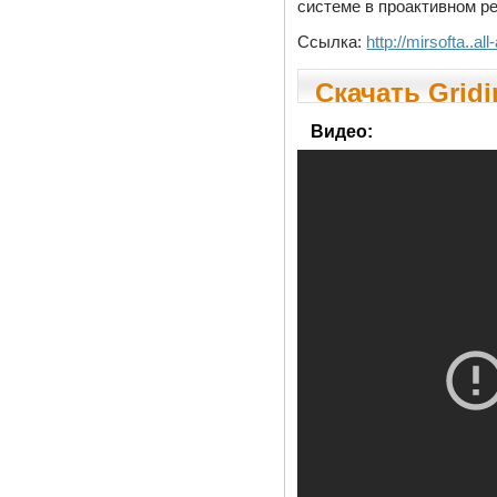
системе в проактивном р
Ссылка:
http://mirsofta..a
Скачать Gridi
Видео: