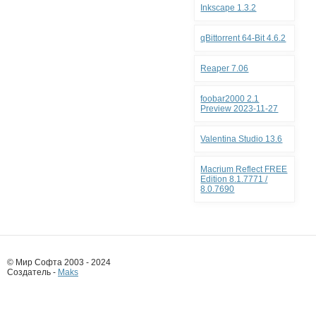
Inkscape 1.3.2
qBittorrent 64-Bit 4.6.2
Reaper 7.06
foobar2000 2.1
Preview 2023-11-27
Valentina Studio 13.6
Macrium Reflect FREE
Edition 8.1.7771 /
8.0.7690
© Мир Софта 2003 - 2024
Создатель -
Maks