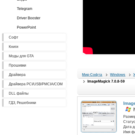
Telegram
Driver Booster
PowerPoint
Софт
Книги
Моды для GTA
Прошивки
Драйвера
Мир Софта
Windows
ImageMagick 7.0.8-59
Драйвера PCI/USB/PMCIA/COM
DLL файлы
ГДЗ, Решебники
Image
Разме
Статус
Дата 
Имя ф