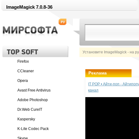
ImageMagick 7.0.8-36
Установите ImageMagick - на р
Firefox
CCleaner
Реклама
Opera
IT POP • Айти-поп - Айтипо
Avast Free Antivirus
канал
Adobe Photoshop
Dr.Web CureIT
Kaspersky
K-Lite Codec Pack
Skype