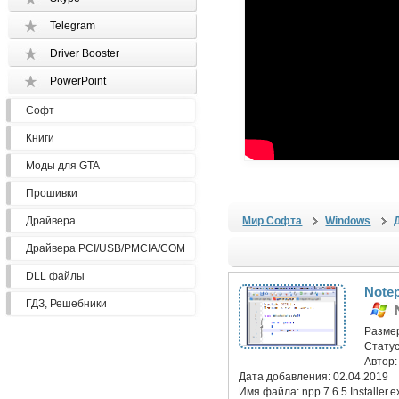
Telegram
Driver Booster
PowerPoint
Софт
Книги
Моды для GTA
Прошивки
Драйвера
Мир Софта
Windows
Драйвера PCI/USB/PMCIA/COM
DLL файлы
Notep
ГДЗ, Решебники
Разме
Статус
Автор
Дата добавления:
02.04.2019
Имя файла:
npp.7.6.5.Installer.