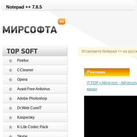
Notepad ++ 7.6.5
Установите Notepad ++ на русс
Firefox
CCleaner
Реклама
Opera
IT POP • Айти-поп - Айтипо
Avast Free Antivirus
канал
Adobe Photoshop
Dr.Web CureIT
Kaspersky
K-Lite Codec Pack
Skype