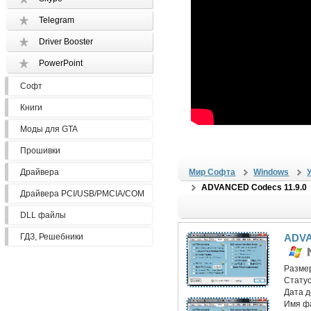
Telegram
Driver Booster
PowerPoint
Софт
Книги
Моды для GTA
Прошивки
Драйвера
Мир Софта
Windows
ADVANCED Codecs 11.9.0
Драйвера PCI/USB/PMCIA/COM
DLL файлы
ГДЗ, Решебники
ADVA
Разме
Статус
Дата 
Имя ф