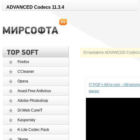
ADVANCED Codecs 11.3.4
Установите ADVANCED Codecs 
Firefox
CCleaner
Реклама
Opera
IT POP • Айти-поп - Айтипо
Avast Free Antivirus
канал
Adobe Photoshop
Dr.Web CureIT
Kaspersky
K-Lite Codec Pack
Skype