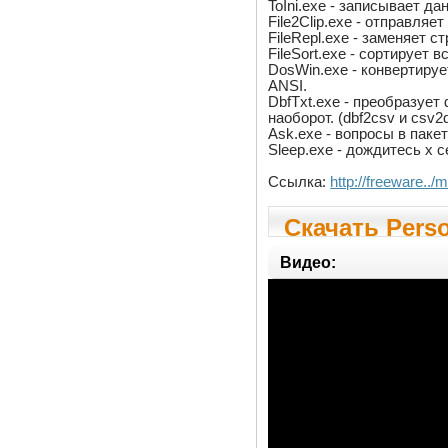
ToIni.exe - записывает да
File2Clip.exe - отправля
FileRepl.exe - заменяет с
FileSort.exe - сортирует 
DosWin.exe - конвертиру
ANSI.
DbfTxt.exe - преобразуе
наоборот. (dbf2csv и csv2d
Ask.exe - вопросы в паке
Sleep.exe - дождитесь x 
Ссылка:
http://freeware..
Скачать Perso
Видео: