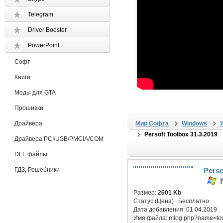
Telegram
Driver Booster
PowerPoint
Софт
Книги
Моды для GTA
Прошивки
Драйвера
Мир Софта
Windows
Persoft Toolbox 31.3.2019
Драйвера PCI/USB/PMCIA/COM
DLL файлы
ГДЗ, Решебники
Perso
Размер:
2601 Kb
Статус (Цена) :
Бесплатно
Дата добавления:
01.04.2019
Имя файла:
mlog.php?name=too