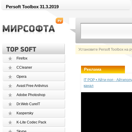
Persoft Toolbox 31.3.2019
Установите Persoft Toolbox на 
Firefox
CCleaner
Реклама
Opera
IT POP • Айти-поп - Айтипо
Avast Free Antivirus
канал
Adobe Photoshop
Dr.Web CureIT
Kaspersky
K-Lite Codec Pack
Skype