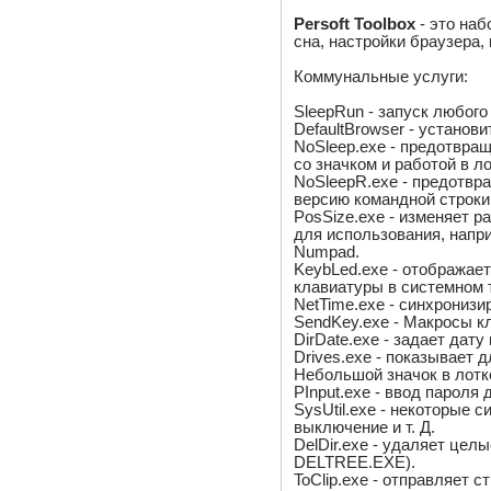
Persoft Toolbox
- это наб
сна, настройки браузера,
Коммунальные услуги:
SleepRun - запуск любог
DefaultBrowser - установ
NoSleep.exe - предотвра
со значком и работой в ло
NoSleepR.exe - предотвр
версию командной строки 
PosSize.exe - изменяет р
для использования, напр
Numpad.
KeybLed.exe - отображае
клавиатуры в системном 
NetTime.exe - синхрониз
SendKey.exe - Макросы кл
DirDate.exe - задает дату
Drives.exe - показывает д
Небольшой значок в лотк
PInput.exe - ввод пароля
SysUtil.exe - некоторые 
выключение и т. Д.
DelDir.exe - удаляет цел
DELTREE.EXE).
ToClip.exe - отправляет 