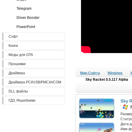
Telegram
Driver Booster
PowerPoint
Софт
Книги
Моды для GTA
Прошивки
Драйвера
Мир Софта
Windows
Sky Racket 0.5.117 Alpha
Драйвера PCI/USB/PMCIA/COM
DLL файлы
ГДЗ, Решебники
Sky R
Разме
Статус
Дата 
Имя ф