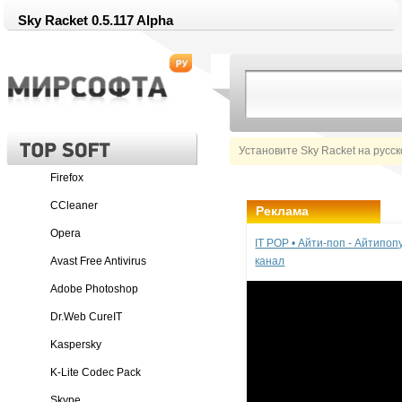
Sky Racket 0.5.117 Alpha
Установите Sky Racket на русс
Firefox
CCleaner
Реклама
Opera
IT POP • Айти-поп - Айтипо
Avast Free Antivirus
канал
Adobe Photoshop
Dr.Web CureIT
Kaspersky
K-Lite Codec Pack
Skype