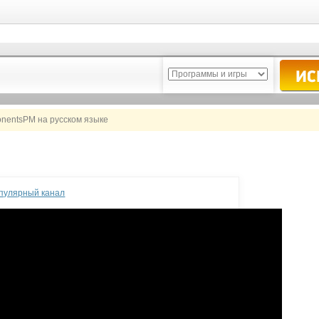
entsPM на русском языке
опулярный канал