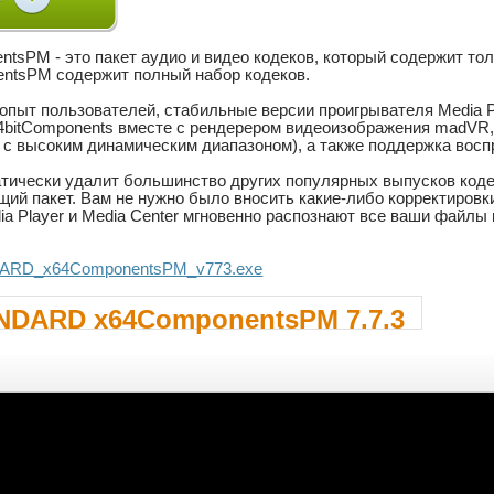
PM - это пакет аудио и видео кодеков, который содержит тольк
tsPM содержит полный набор кодеков.
пыт пользователей, стабильные версии проигрывателя Media Pla
64bitComponents вместе с рендерером видеоизображения madVR
 с высоким динамическим диапазоном), а также поддержка вос
тически удалит большинство других популярных выпусков коде
ий пакет. Вам не нужно было вносить какие-либо корректировк
ia Player и Media Center мгновенно распознают все ваши файлы
a..DARD_x64ComponentsPM_v773.exe
NDARD x64ComponentsPM 7.7.3