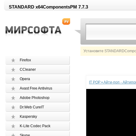
STANDARD x64ComponentsPM 7.7.3
Установите STANDARDCompon
Firefox
CCleaner
Реклама
Opera
IT POP • Айти-поп - Айтип
Avast Free Antivirus
Adobe Photoshop
Dr.Web CureIT
Kaspersky
K-Lite Codec Pack
Skype