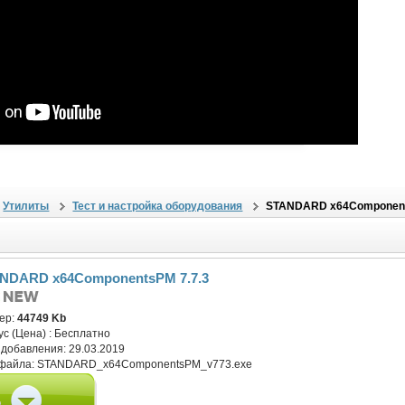
Утилиты
Тест и настройка оборудования
STANDARD x64Component
NDARD x64ComponentsPM 7.7.3
ер:
44749 Kb
ус (Цена) :
Бесплатно
 добавления:
29.03.2019
файла:
STANDARD_x64ComponentsPM_v773.exe