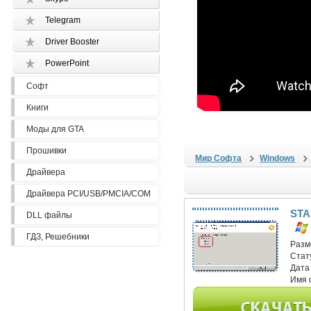
Telegram
Driver Booster
PowerPoint
Софт
Книги
Моды для GTA
Прошивки
Мир Софта
Windows
Драйвера
Драйвера PCI/USB/PMCIA/COM
STA
DLL файлы
ГДЗ, Решебники
Разм
Стат
Дата
Имя 