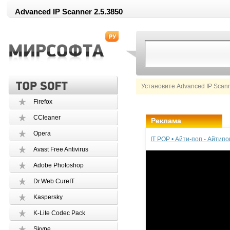
Advanced IP Scanner 2.5.3850
Установите Advanced IP Scann
Firefox
CCleaner
Реклама
Opera
IT POP • Айти-поп - Айтип
Avast Free Antivirus
Adobe Photoshop
Dr.Web CureIT
Kaspersky
K-Lite Codec Pack
Skype