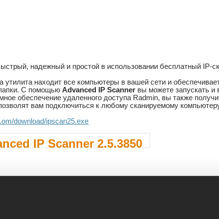
быстрый, надежный и простой в использовании бесплатный IP-с
а утилита находит все компьютеры в вашей сети и обеспечивает
папки. С помощью
Advanced IP Scanner
вы можете запускать и
мное обеспечение удаленного доступа Radmin, вы также получ
 позволят вам подключиться к любому сканируемому компьютеру
..om/download/ipscan25.exe
nced IP Scanner 2.5.3850