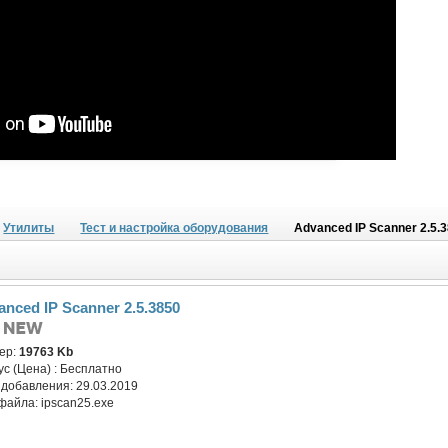
Утилиты
Тест и настройка оборудования
Advanced IP Scanner 2.5.
anced IP Scanner 2.5.3850
ер:
19763 Kb
ус (Цена) :
Бесплатно
 добавления:
29.03.2019
файла:
ipscan25.exe