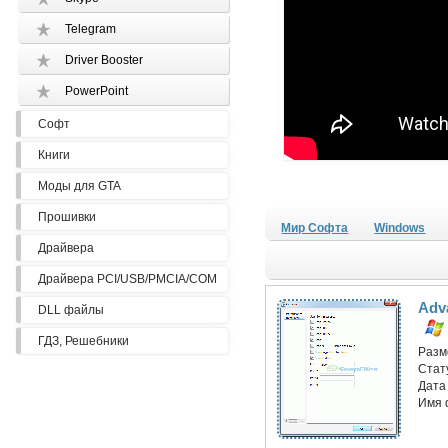
Telegram
Driver Booster
PowerPoint
Софт
Книги
Моды для GTA
Прошивки
Мир Софта
Windows
Драйвера
Драйвера PCI/USB/PMCIA/COM
Adv
DLL файлы
ГДЗ, Решебники
Разм
Стат
Дата
Имя 