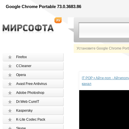
Google Chrome Portable 73.0.3683.86
Установите Google Chrome Port
Firefox
CCleaner
Реклама
Opera
IT POP • Айти-поп - Айтипо
Avast Free Antivirus
канал
Adobe Photoshop
Dr.Web CureIT
Kaspersky
K-Lite Codec Pack
Skype