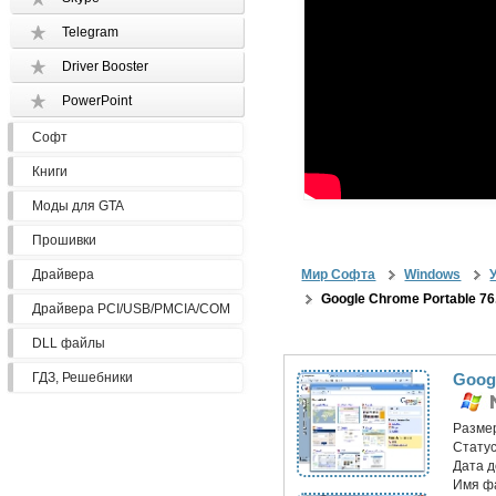
Telegram
Driver Booster
PowerPoint
Софт
Книги
Моды для GTA
Прошивки
Драйвера
Мир Софта
Windows
Google Chrome Portable 76
Драйвера PCI/USB/PMCIA/COM
DLL файлы
ГДЗ, Решебники
Googl
Разме
Статус
Дата 
Имя ф