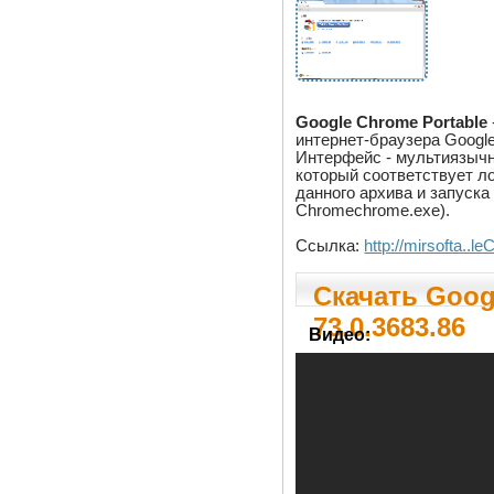
Google Chrome Portable
интернет-браузера Googl
Интерфейс - мультиязычн
который соответствует л
данного архива и запуск
Chromechrome.exe).
Ссылка:
http://mirsofta..
Скачать Goog
73.0.3683.86
Видео: