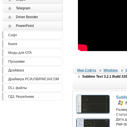
Telegram
Driver Booster
PowerPoint
Софт
Книги
Моды для GTA
Прошивки
Драйвера
Мир Софта
Windows
Sublime Text 3.2.1 Build 32
Драйвера PCI/USB/PMCIA/COM
DLL файлы
ГДЗ, Решебники
Subli
Разме
Статус
Дата 
Имя ф