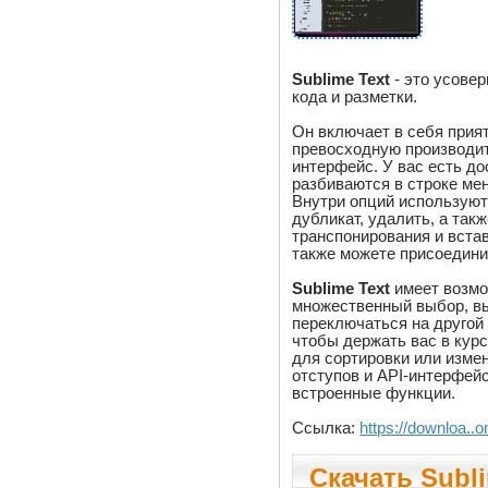
Sublime Text
- это усове
кода и разметки.
Он включает в себя прия
превосходную производит
интерфейс. У вас есть до
разбиваются в строке ме
Внутри опций используютс
дубликат, удалить, а так
транспонирования и встав
также можете присоединит
Sublime Text
имеет возмож
множественный выбор, вы
переключаться на другой
чтобы держать вас в кур
для сортировки или измен
отступов и API-интерфей
встроенные функции.
Ссылка:
https://downloa
Скачать Subli