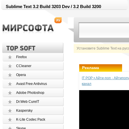
Sublime Text 3.2 Build 3203 Dev / 3.2 Build 3200
Установите Sublime Text на рус
Firefox
CCleaner
Реклама
Opera
IT POP • Айти-поп - Айтипо
Avast Free Antivirus
канал
Adobe Photoshop
Dr.Web CureIT
Kaspersky
K-Lite Codec Pack
Skype