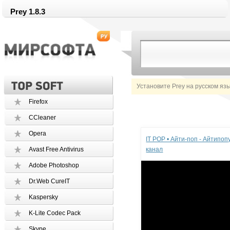
Prey 1.8.3
Установите Prey на русском яз
Firefox
CCleaner
Реклама
Opera
IT POP • Айти-поп - Айтипо
Avast Free Antivirus
канал
Adobe Photoshop
Dr.Web CureIT
Kaspersky
K-Lite Codec Pack
Skype