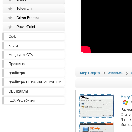
Telegram
Driver Booster
PowerPoint
Софт
Книги
Моды для GTA
Прошивки
Драйвера
Мир Софта
Windows
Драйвера PCI/USB/PMCIA/COM
DLL файлы
Prey 
ГДЗ, Решебники
Разме
Статус
Дата 
Имя ф