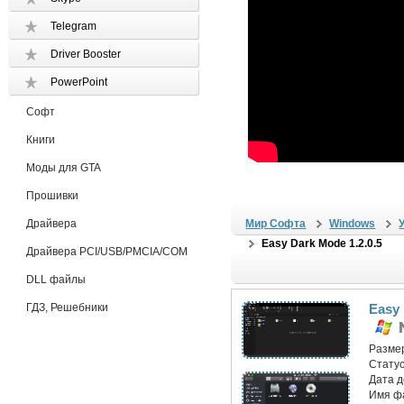
Telegram
Driver Booster
PowerPoint
Софт
Книги
Моды для GTA
Прошивки
Драйвера
Мир Софта
Windows
Easy Dark Mode 1.2.0.5
Драйвера PCI/USB/PMCIA/COM
DLL файлы
ГДЗ, Решебники
Easy 
Разме
Статус
Дата 
Имя ф