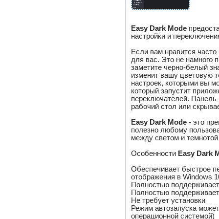
Easy Dark Mode
предоста
настройки и переключени
Если вам нравится часто 
для вас. Это не намного 
заметите черно-белый зна
изменит вашу цветовую т
настроек, которыми вы м
который запустит приложе
переключателей. Панель 
рабочий стол или скрывае
Easy Dark Mode
- это пр
полезно любому пользова
между светом и темното
Особенности
Easy Dark 
Обеспечивает быстрое п
отображения в Windows 1
Полностью поддерживает 
Полностью поддерживает F
Не требует установки
Режим автозапуска может
операционной системой)