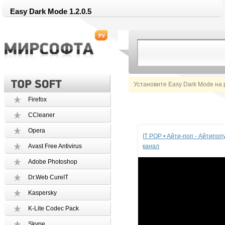
Easy Dark Mode 1.2.0.5
Установите Easy Dark Mode на 
Firefox
CCleaner
Реклама
Opera
IT POP • Айти-поп - Айтипо
Avast Free Antivirus
канал
Adobe Photoshop
Dr.Web CureIT
Kaspersky
K-Lite Codec Pack
Skype