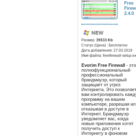
Free
Firew
2.4.0
Размер:
35533 Kb
Статус (Цена) :
Бесплатно
Дата добавления:
27.03.2019
Имя файла:
freefirewall-setup.e
Evorim Free Firewall
- эт
полнофункциональный
профессиональный
брандмауэр, который
защищает от угроз
Интернета. Это позволяе
вам контролировать каж
программу на вашем
компьютере, разрешая ил
отказывая в доступе в
Интернет. Брандмауэр
уведомляет вас, когда
новые приложения хотят
получить доступ к
Интернету в фоновом