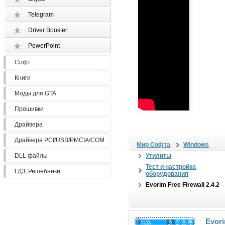
Telegram
Driver Booster
PowerPoint
Софт
Книги
Моды для GTA
Прошивки
Драйвера
Драйвера PCI/USB/PMCIA/COM
Мир Софта
Windows
DLL файлы
Утилиты
Тест и настройка
ГДЗ, Решебники
оборудования
Evorim Free Firewall 2.4.2
Evor