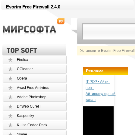
Evorim Free Firewall 2.4.0
Установите Evorim Free Firewal
Firefox
CCleaner
Реклама
Opera
IT POP • Айти-
Avast Free Antivirus
поп -
Айтипопулярный
Adobe Photoshop
канал
Dr.Web CureIT
Kaspersky
K-Lite Codec Pack
Skype