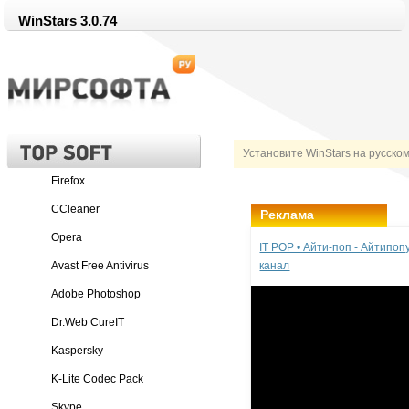
WinStars 3.0.74
Установите WinStars на русско
Firefox
CCleaner
Реклама
Opera
IT POP • Айти-поп - Айтипо
Avast Free Antivirus
канал
Adobe Photoshop
Dr.Web CureIT
Kaspersky
K-Lite Codec Pack
Skype