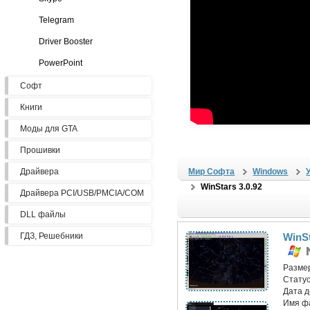
Telegram
Driver Booster
PowerPoint
Софт
Книги
Моды для GTA
Прошивки
Драйвера
Мир Софта
Windows
WinStars 3.0.92
Драйвера PCI/USB/PMCIA/COM
DLL файлы
ГДЗ, Решебники
WinSt
Разме
Статус
Дата 
Имя ф