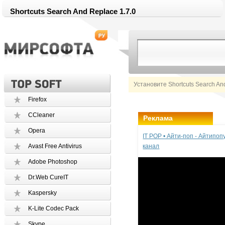
Shortcuts Search And Replace 1.7.0
Установите Shortcuts Search An
Firefox
CCleaner
Реклама
Opera
IT POP • Айти-поп - Айтипо
Avast Free Antivirus
канал
Adobe Photoshop
Dr.Web CureIT
Kaspersky
K-Lite Codec Pack
Skype