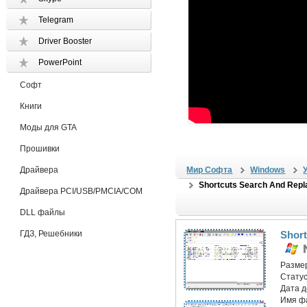
Telegram
Driver Booster
PowerPoint
Софт
Книги
Моды для GTA
Прошивки
Драйвера
Мир Софта
Windows
Shortcuts Search And Repl
Драйвера PCI/USB/PMCIA/COM
DLL файлы
ГДЗ, Решебники
Short
Разме
Статус
Дата 
Имя ф